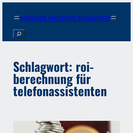
Zum
Inhalt
competent investment management
springen
Search
Schlagwort:
roi-
berechnung für
telefonassistenten